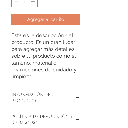
Agregar al carrito
Esta es la descripción del
producto. Es un gran lugar
para agregar más detalles
sobre tu producto como su
tamaño, material e
instrucciones de cuidado y
limpieza.
INFORMACIÓN DEL
PRODUCTO
Esta es la información detallada de
POLÍTICA DE DEVOLUCIÓN Y
tu producto. Es un gran lugar para
REEMBOLSO
agregar más detalles sobre tu