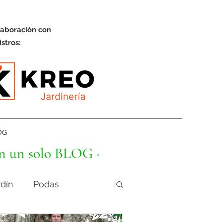
laboración con
stros:
OG
n un solo BLOG ·
rdín
Podas