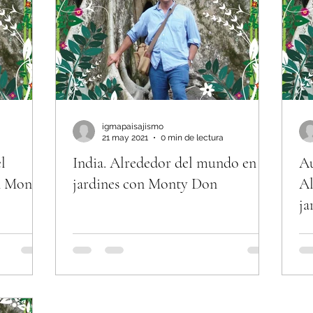
igmapaisajismo
21 may 2021
0 min de lectura
l
India. Alrededor del mundo en 80
Au
n Monty
jardines con Monty Don
Al
ja