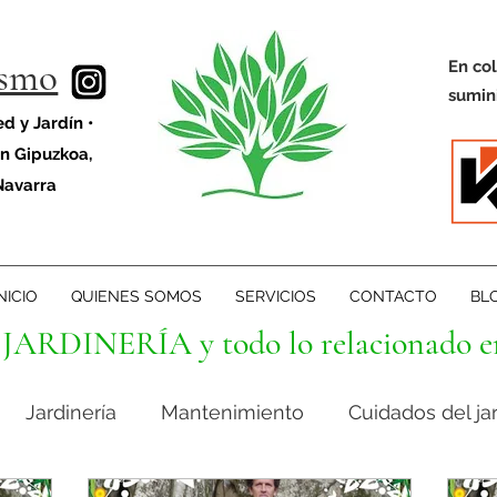
ismo
En co
sumini
d y Jardín •
en Gipuzkoa,
Navarra
NICIO
QUIENES SOMOS
SERVICIOS
CONTACTO
BL
JARDINERÍA y todo lo relacionado e
Jardinería
Mantenimiento
Cuidados del ja