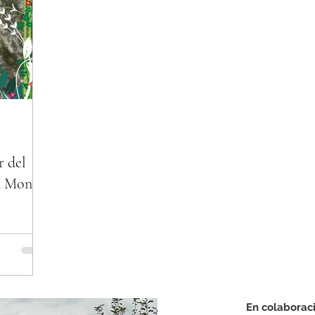
r del
n Monty
En colaborac