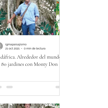
uciones
igmapaisajismo
21 oct 2021
0 min de lectura
dáfrica. Alrededor del mundo
 80 jardines con Monty Don