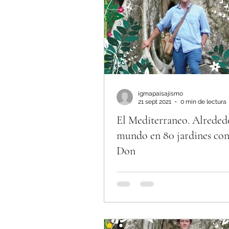
igmapaisajismo
21 sept 2021
0 min de lectura
El Mediterraneo. Alreded
mundo en 80 jardines co
Don