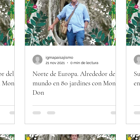
mor
Enfermedades y plagas
Problemas y Sol
igmapaisajismo
21 nov 2021
0 min de lectura
or del
Norte de Europa. Alrededor del
Su
n Monty
mundo en 80 jardines con Monty
en
Don