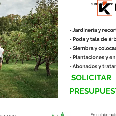
suministros:
- Jardinería y reco
- Poda y tala de á
- Siembra y coloc
- Plantaciones y e
- Abonados y tratam
SOLICITAR
PRESUPUE
sajismo
En colaboraci