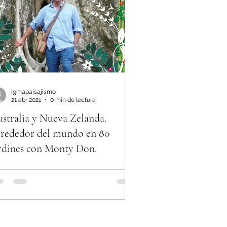
igmapaisajismo
21 abr 2021
0 min de lectura
stralia y Nueva Zelanda.
rededor del mundo en 80
rdines con Monty Don.