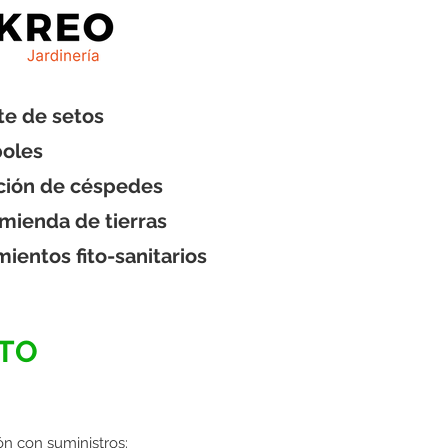
rte de setos
rboles
ación de céspedes
nmienda de tierras
ientos fito-sanitarios
STO
ón con suministros: