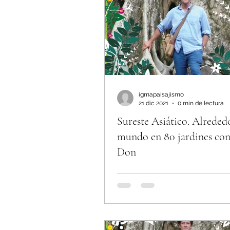
Trucos y consejos
Hu
igmapaisajismo
21 dic 2021
0 min de lectura
Sureste Asiático. Alreded
mundo en 80 jardines co
Don