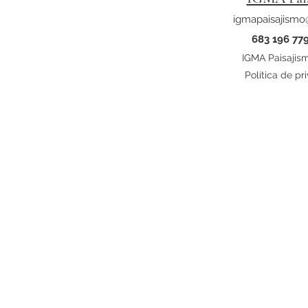
igmapaisajism
683 196 77
IGMA Paisajis
Política de pr