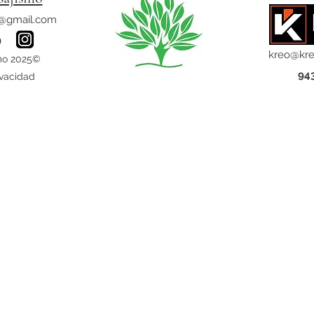
o@gmail.com
9
kreo@kre
mo 2025©
94
ivacidad