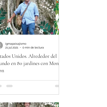
igmapaisajismo
21 jul 2021
0 min de lectura
tados Unidos. Alrededor del
ndo en 80 jardines con Monty
on