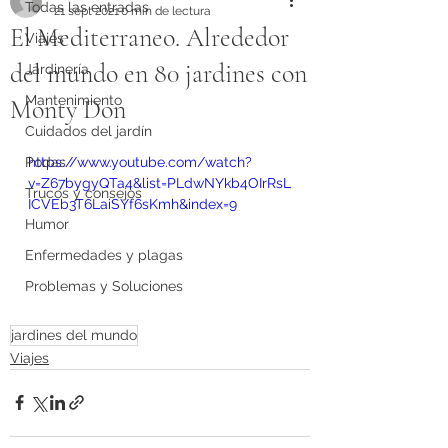
Todas las entradas
21 sept 2021
0 min de lectura
El Mediterraneo. Alrededor
Viajes
del mundo en 80 jardines con
Jardinería
Mantenimiento
Monty Don
Cuidados del jardín
Podas
https://www.youtube.com/watch?
v=Z67bygyQTa4&list=PLdwNYkb4OIrRsL
Trucos y consejos
ICVEb3T6LaiSYf6sKmh&index=9
Humor
Enfermedades y plagas
Problemas y Soluciones
jardines del mundo
Viajes